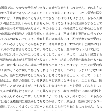
の湘南では、なかなか子供ができない夫婦が入るかもしれません。そのような
何年も子供ができないとあきらめてしまう傾向にあります。しかし最近の医学
用すれば、子供を作ることを決してできないわけではありません。もちろん男
ない場合には難しいかもしれませんが、そうでなければ不妊治療をすることで
結果を出せる可能性があります。その場合には、体外受精などが中心になるで
神奈川県の湘南地方で体外受精をする場合には、不妊治療を専門的に行ってい
ってみるのが良いでしょう。神奈川県の湘南地方には、不妊治療で体外受精を
行っているようなところがあります。体外受精とは、女性の卵子と男性の精子
それを外で合体させることです。外でといっても、空気中で行うわけではな
液と呼ばれるものの中につけるようにしています。そして、しばらく経過する
受精卵が出来上がる可能性があります。ただ、絶対に受精卵が出来上がるとは
んが、昔に比べると高い確率で受精卵が出来上がるわけです。ただその受精卵
の子宮のところに戻してあげなければいけません。この時、うまくいかない可
るため、絶対に成功するとは限らないと考えておきましょう。そして、うまく
場合には、通常の妊娠している状態と同じ状態になり得ます。ここまでは、医
で行うことができますが、それなりにお金はかかることを覚悟しておきましょ
らいの期間を行うかによっても異なりますが、概ね1年間で1000000円以上
とが考えられるわけです。ただ場合によってはもう少し高くなるケースもある
ずは通う医療機関に相談をしてみるのが良いです。最近は、医療に関するロー
発達しており、うまくいけばローンを組むことができるかもしれません。もち