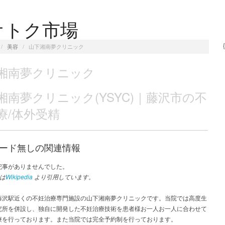
オトク市場
/
美容
/
山下湘南夢クリニック
湘南夢クリニック
湘南夢クリニック(YSYC)｜藤沢市の不
療/体外受精
ード無しの関連情報
記事がありませんでした。
は
Wikipedia
より引用しています。
藤沢駅近くの不妊治療専門施設の山下湘南夢クリニックです。当院では高度生
究所を併設し、独自に開発した不妊治療技術を患者様お一人お一人に合わせて
療を行っております。また当院では完全予約制を行っております。