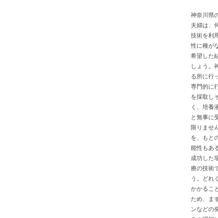
神奈川県
夫婦は、
技術を利
性に種が
希望した
しょう。
る所に行
専門的に
を採取し
く、培養
と無事に
限りませ
を、もと
能性もあ
成功した
療の技術
う。どれぐ
かかるこ
ため、ま
ンなどの