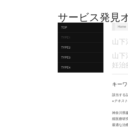
サービス発見
Home
TOP
TYPE1
山下
TYPE2
山下
TYPE3
妊治
TYPE4
キーワ
該当する
※テキスト
神奈川県
殖医療研
最適な治