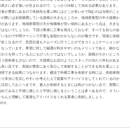
の高さに必ず違いが生まれるので、しっかり比較して決める必要があります。
業者が豊富にあるので依頼先を選ぶ時にはどこが良いかで悩むのは当然のこと
その際には全国展開している規模が大きなところか、地域密着型の中小規模か
要があります。地域密着型の方が地価格が安い傾向にあるという点は、大きな
ではないでしょうか。下請け業者に工事を発注しておらず、すべてを自らの会
ているので中間マージンで不要な金額がかからないのが魅力です。現場と依頼
が近くなるので、意思伝達もスムーズに行うことができコミュニケーションが
くなっています。希望に対して融通が利きやすいのもメリットであり、細かな
だわりを持っている人にもぴったりではないでしょうか。規模が小さいところ
行う技術者も少ないので、大規模なお店のようにスタッフの当たり外れがあま
も良い店です。実績が豊富にあり安心して依頼することができる先を選ぶこと
納得できる結果につながります。横浜で外構工事を依頼する時には、依頼者側
なり本当に生活しやすいか考えた上で提案やアドバイスをしてくれているのか
に注目しておくべきです。素人が依頼するときには気がつかない点で、実際に
始めてみると不便に感じたり不快に感じるということは多々あるので、そうい
きちんと理解して最適なアドバイスをくれる業者に依頼しましょう。
建物