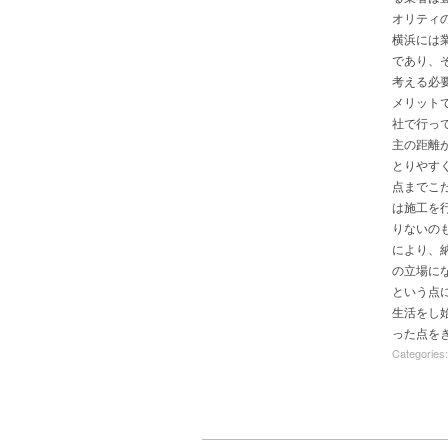
オリティ
横浜には
であり、
考える必
メリット
社で行っ
主の距離
とりやす
点までこ
は施工を
りないの
により、
の立場に
という点
生活をし
った点を
Categories: