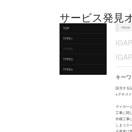
サービス発見
Home
TOP
TYPE1
IGA
TYPE2
IGA
TYPE3
TYPE4
キーワ
該当する
※テキスト
マイホー
工事に関
外構工事
しまうケ
る業者は