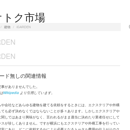
オトク市場
/
建物
/
iGARDEN
RDEN
RDEN
ード無しの関連情報
記事がありませんでした。
は
Wikipedia
より引用しています。
ムや会社などあらゆる建物を建てる依頼をするときには、エクステリアや外構
しても必ず決めなくてはならないことが多々あります。しかしエクステリアや
に関してはあまり興味がなく、言われるがまま適当に決めたり業者任せにして
ースが珍しくありません。ですが横浜にもエクステリアや外構工事を行ってい
豊富にあり、どこに依頼するかにより必要となるトータル費用や仕上がりのク